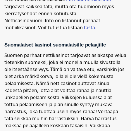
tarjoavat kaikkea tätä, mutta ota huomioon myös
kierrätysehdot ennen kotiutusta.
NetticasinoSuomi.Info on listannut parhaat
mobiilikasinot. Voit tutustua listaan
tästä
.
Suomalaiset kasinot suomalaisille pelaajille
Suomen parhaat nettikasinot tarjoavat asiakaspalvelua
tietenkin suomeksi, joka ei monella muulla sivustolla
ole itsestäänselvyys. Tämä on valtava etu, varsinkin jos
olet arka märkäkorva, jolla ei ole vielä kokemusta
pelaamisesta. Nämä netticasinot auttavat sinua
kädestä pitäen, jotta alat voittaa rahaa ja nauttia
uhkapelien pelaamisesta. Viikkojen kuluessa alat
tottua pelaamiseen ja pian sinulle syntyy mukava
harrastus, joka tuottaa usein myös rahaa! Vertaapa
tätä seikkaa muihin harrastuksiin! Harva harrastus
maksaa pelaajalleen koskaan takaisin! Vaikkapa