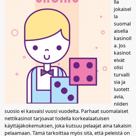
lla
jokaisel
la
suomal
aisella
kasinoll
a. Jos
kasinot
eivät
olisi
turvalli
sia ja
luotett
avia,
niiden
suosio ei kasvaisi vuosi vuodelta. Parhaat suomalaiset
nettikasinot tarjoavat todella korkealaatuisen
käyttäjäkokemuksen, joka kutsuu pelaajat aina takaisin
pelaamaan. Tämä tarkoittaa myös sitä, että peleistä on