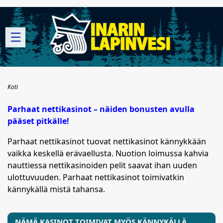
☰
Koti
Parhaat nettikasinot – näiden bonusten avulla
pääset pitkälle!
Parhaat nettikasinot tuovat nettikasinot kännykkään
vaikka keskellä erävaellusta. Nuotion loimussa kahvia
nauttiessa nettikasinoiden pelit saavat ihan uuden
ulottuvuuden. Parhaat nettikasinot toimivatkin
kännykällä mistä tahansa.
NÄMÄ KASINOT TOIMIVAT MYÖS KÄNNYKÄLLÄ