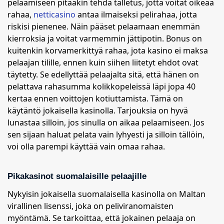
pelaamiseen pitääkin tehdä talletus, jotta voitat oikeaa
rahaa,
netticasino
antaa ilmaiseksi pelirahaa, jotta
riskisi pienenee. Näin pääset pelaamaan enemmän
kierroksia ja voitat varmemmin jättipotin. Bonus on
kuitenkin korvamerkittyä rahaa, jota kasino ei maksa
pelaajan tilille, ennen kuin siihen liitetyt ehdot ovat
täytetty. Se edellyttää pelaajalta sitä, että hänen on
pelattava rahasumma kolikkopeleissä läpi jopa 40
kertaa ennen voittojen kotiuttamista. Tämä on
käytäntö jokaisella kasinolla. Tarjouksia on hyvä
lunastaa silloin, jos sinulla on aikaa pelaamiseen. Jos
sen sijaan haluat pelata vain lyhyesti ja silloin tällöin,
voi olla parempi käyttää vain omaa rahaa.
Pikakasinot suomalaisille pelaajille
Nykyisin jokaisella suomalaisella kasinolla on Maltan
virallinen lisenssi, joka on peliviranomaisten
myöntämä. Se tarkoittaa, että jokainen pelaaja on