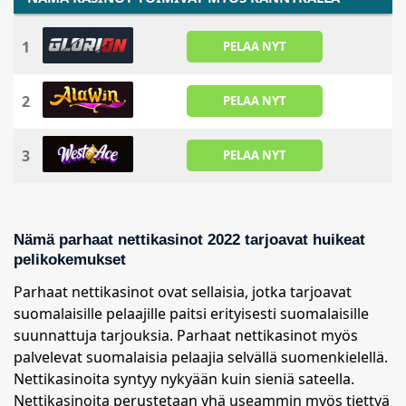
1
PELAA NYT
2
PELAA NYT
3
PELAA NYT
Nämä parhaat nettikasinot 2022 tarjoavat huikeat
pelikokemukset
Parhaat nettikasinot ovat sellaisia, jotka tarjoavat
suomalaisille pelaajille paitsi erityisesti suomalaisille
suunnattuja tarjouksia. Parhaat nettikasinot myös
palvelevat suomalaisia pelaajia selvällä suomenkielellä.
Nettikasinoita syntyy nykyään kuin sieniä sateella.
Nettikasinoita perustetaan yhä useammin myös tiettyä